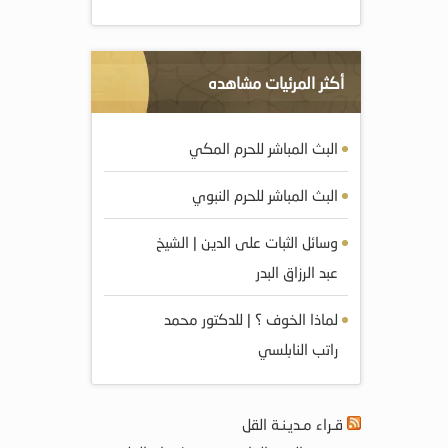
أكثر المرئيات مشاهده
البث المباشر للحرم المكي
البث المباشر للحرم النبوي
وسائل الثبات على الدين | الشيخ
عبد الرزاق البدر
لماذا الخوف ؟ | للدكتور محمد
راتب النابلسي
قـراء مـديـنـة القل