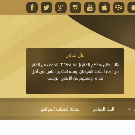
قال تعالى
قال 
﴿وَاللَّهُ يَعِدُكُمْ مَغْفِرَةً مِنْهُ وَفَضْلًا﴾[البقرة: ٢٦٨] قدَّم
﴿الشيطان يعِدُكم الفقر﴾[البقرة:٢٦٨] الخوف من الفقر
«خَيْرُ الدُّعَاءِ دُعَاءُ يَو
ايا التي
من أهم أسلحة الشيطان، ومنه استدرج الناس إلى أكل
قَبْلِي: لاَ إِلَهَ إِلاَّ 
الحرام، ومنعهم من الإنفاق الواجب .
الْحَمْدُ،
البث المباشر
خدمة أصحاب المواقع