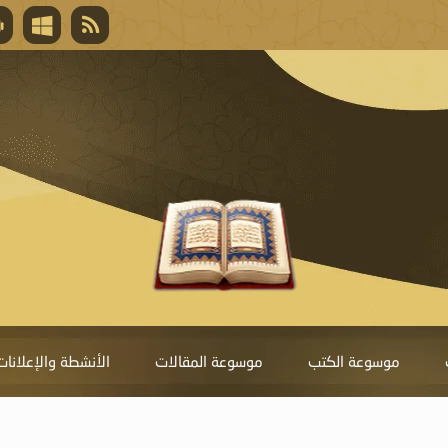
قال تعالى
المغفرة لأنها أغلى جائزة، وهي مفتاح باب العط
تحول دونها الذنوب.
موسوعة الكتب
موسوعة المقالات
الأنشطة والإعلانات