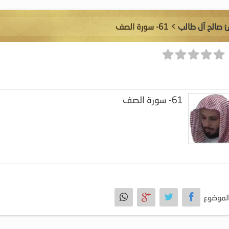
ئ صالح آل طالب
> 61- سورة الصف
61- سورة الصف
لموضوع