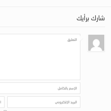
شارك برأيك