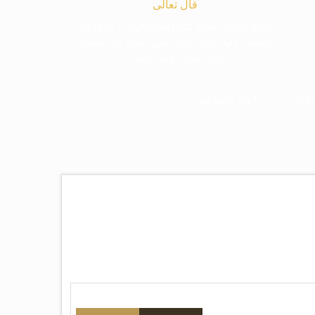
قال تعالى
﴿وَاللَّهُ يَعِدُكُمْ مَغْفِرَةً مِنْهُ وَفَضْلًا﴾[البقرة: ٢٦٨] قدَّم
المغفرة لأنها أغلى جائزة، وهي مفتاح باب العطايا
التي تحول دونها الذنوب.
لانات
البث المباشر