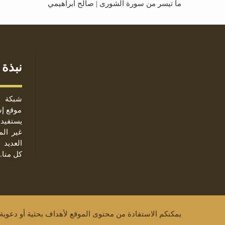
ما تيسر من سورة الشورى | صالح ابراهيمي
نبذة 
شبكة ا
موقع إس
يستفيد 
غير ال
العديد 
كل منا.
يمكنكم الاستفادة من محتوى الموقع لأهداف بحثية أو دعوية