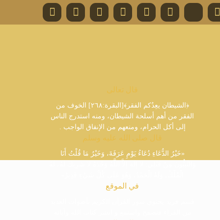
قال تعالى
﴿الشيطان يعِدُكم الفقر﴾[البقرة:٢٦٨] الخوف من
الفقر من أهم أسلحة الشيطان، ومنه استدرج الناس
إلى أكل الحرام، ومنعهم من الإنفاق الواجب .
قال صلى الله عليه وسلم
«خَيْرُ الدُّعَاءِ دُعَاءُ يَوْمِ عَرَفَةَ، وَخَيْرُ مَا قُلْتُ أَنَا
وَالنَّبِيُّونَ مِنْ قَبْلِي: لاَ إِلَهَ إِلاَّ اللَّهُ وَحْدَهُ لاَ شَرِيكَ لَهُ، لَهُ
الْمُلْكُ، وَلَهُ الْحَمْدُ، وَهُوَ عَلَى كُلِّ شَيْءٍ قَدِيرٌ»
في الموقع
قسم فريد يحتوي سور القرآن الكريم بأصوات العديد
من القراء فتصفح واستمع و انشر كتاب الله وآياته