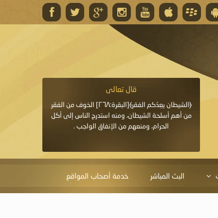
قال تعالى
قال 
﴿وَاللَّهُ يَعِدُكُمْ مَغْفِرَةً مِنْهُ وَفَضْلًا﴾[البقرة: ٢٦٨] قدَّم
﴿الشيطان يعِدُكم الفقر﴾[البقرة:٢٦٨] الخوف من الفقر
«خَيْرُ الدُّعَاءِ دُعَاءُ يَو
ايا التي
من أهم أسلحة الشيطان، ومنه استدرج الناس إلى أكل
قَبْلِي: لاَ إِلَهَ إِلاَّ 
الحرام، ومنعهم من الإنفاق الواجب .
الْحَمْدُ،
البث المباشر
خدمة أصحاب المواقع