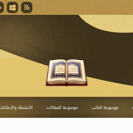
قال تعالى
المغفرة لأنها أغلى جائزة، وهي مفتاح باب العط
تحول دونها الذنوب.
موسوعة الكتب
موسوعة المقالات
الأنشطة والإعلانات