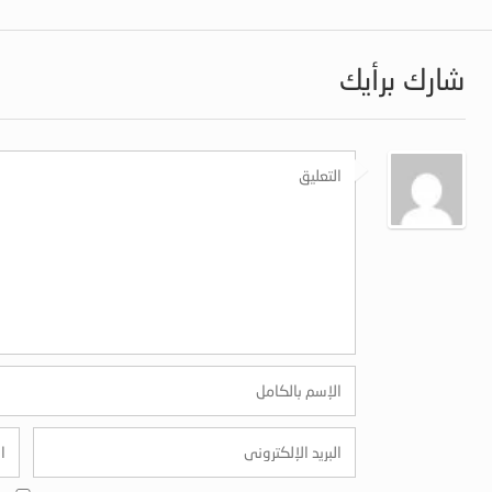
شارك برأيك