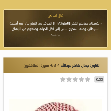
قال تعالى
فرة لأنها أغلى
﴿الشيطان يعِدُكم الفقر﴾[البقرة:٢٦٨] الخوف من الفقر من أهم أسلحة
«خَيْرُ
الشيطان، ومنه استدرج الناس إلى أكل الحرام، ومنعهم من الإنفاق
اللَّ
الواجب .
القارئ جمال شاكر عبدالله
> 63- سورة المنافقون
0.00