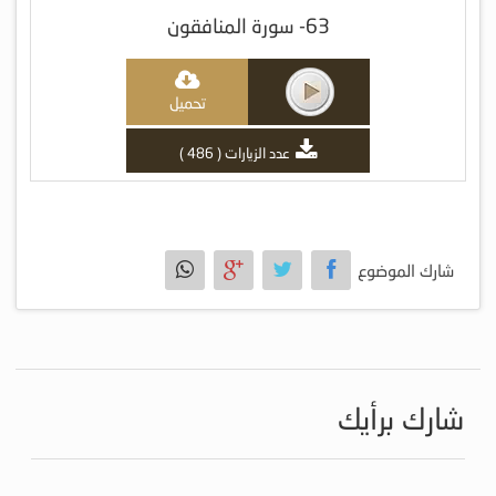
63- سورة المنافقون
تحميل
عدد الزيارات ( 486 )
شارك الموضوع
شارك برأيك