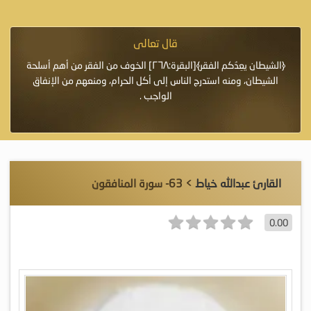
قال تعالى
فرة لأنها أغلى
﴿الشيطان يعِدُكم الفقر﴾[البقرة:٢٦٨] الخوف من الفقر من أهم أسلحة
«خَيْرُ
الشيطان، ومنه استدرج الناس إلى أكل الحرام، ومنعهم من الإنفاق
اللَّ
الواجب .
القارئ عبدالله خياط
> 63- سورة المنافقون
0.00