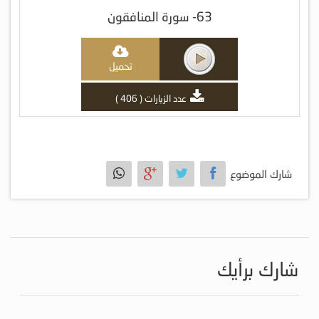
63- سورة المنافقون
تحميل
عدد الزيارات ( 406 )
شارك الموضوع
شارك برأيك