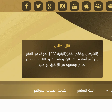
قال تعالى
قال 
﴿وَاللَّهُ يَعِدُكُمْ مَغْفِرَةً مِنْهُ وَفَضْلًا﴾[البقرة: ٢٦٨] قدَّم
﴿الشيطان يعِدُكم الفقر﴾[البقرة:٢٦٨] الخوف من الفقر
«خَيْرُ الدُّعَاءِ دُعَاءُ يَو
ايا التي
من أهم أسلحة الشيطان، ومنه استدرج الناس إلى أكل
قَبْلِي: لاَ إِلَهَ إِلاَّ 
الحرام، ومنعهم من الإنفاق الواجب .
الْحَمْدُ،
البث المباشر
خدمة أصحاب المواقع