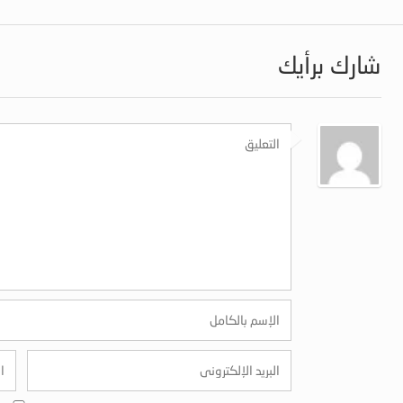
شارك برأيك