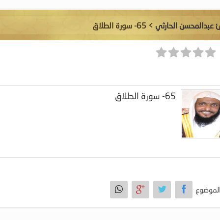
ئ عبدالمحسن الحارثي
> 65- سورة الطلاق
65- سورة الطلاق
لموضوع