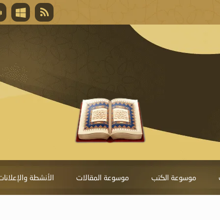
قال تعالى
المغفرة لأنها أغلى جائزة، وهي مفتاح باب العط
تحول دونها الذنوب.
موسوعة الكتب
موسوعة المقالات
الأنشطة والإعلانات