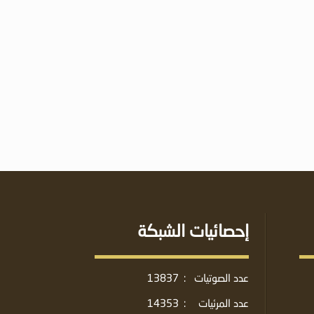
إحصائيات الشبكة
عدد الصوتيات
:
13837
عدد المرئيات
:
14353