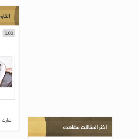
القار
0.00
شارك ا
اكثر المقالات مشاهده