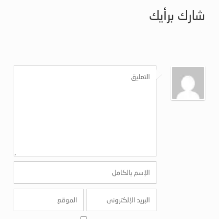
شارك برأيك