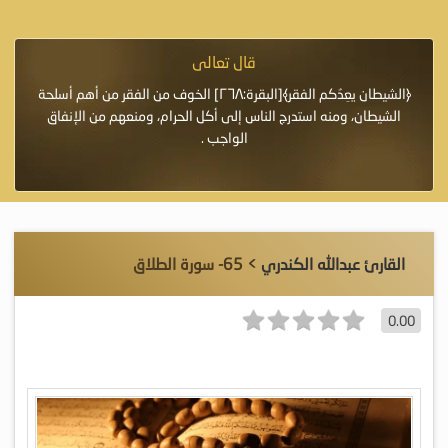
قال تعالى
فرة لأنها أغلى
﴿الشيطان يعِدُكم الفقر﴾[البقرة:٢٦٨] الخوف من الفقر من أهم أسلحة
«خَيْرُ
الشيطان، ومنه استدرج الناس إلى أكل الحرام، ومنعهم من الإنفاق
اللَّ
الواجب .
القارئ عبدالله الكندري
> 65- سورة الطلاق
0.00