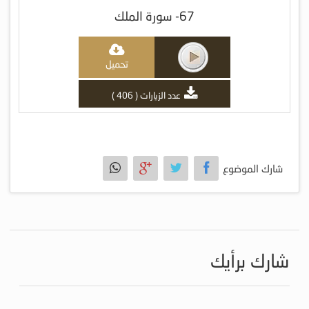
67- سورة الملك
تحميل
عدد الزيارات ( 406 )
شارك الموضوع
شارك برأيك