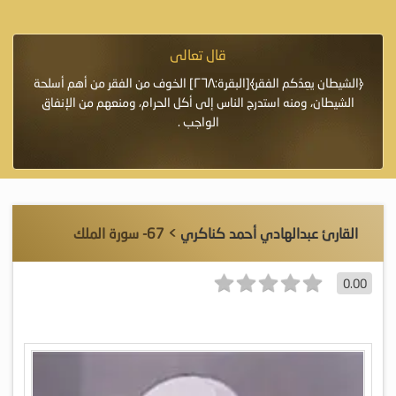
قال تعالى
فرة لأنها أغلى
﴿الشيطان يعِدُكم الفقر﴾[البقرة:٢٦٨] الخوف من الفقر من أهم أسلحة
«خَيْرُ
الشيطان، ومنه استدرج الناس إلى أكل الحرام، ومنعهم من الإنفاق
اللَّ
الواجب .
القارئ عبدالهادي أحمد كناكري
> 67- سورة الملك
0.00