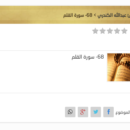
ئ عبدالله الكندري
> 68- سورة القلم
68- سورة القلم
لموضوع