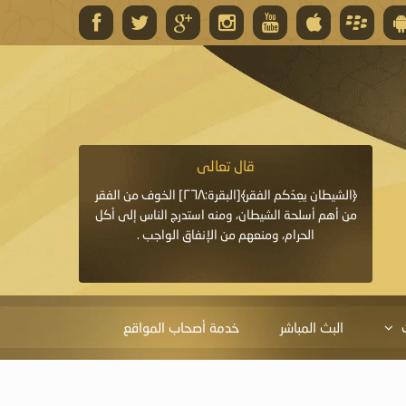
قال تعالى
قال 
﴿وَاللَّهُ يَعِدُكُمْ مَغْفِرَةً مِنْهُ وَفَضْلًا﴾[البقرة: ٢٦٨] قدَّم
﴿الشيطان يعِدُكم الفقر﴾[البقرة:٢٦٨] الخوف من الفقر
«خَيْرُ الدُّعَاءِ دُعَاءُ يَو
ايا التي
من أهم أسلحة الشيطان، ومنه استدرج الناس إلى أكل
قَبْلِي: لاَ إِلَهَ إِلاَّ 
الحرام، ومنعهم من الإنفاق الواجب .
الْحَمْدُ،
البث المباشر
خدمة أصحاب المواقع