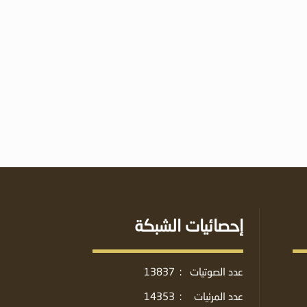
إحصائيات الشبكة
عدد الصوتيات
:
13837
عدد المرئيات
:
14353