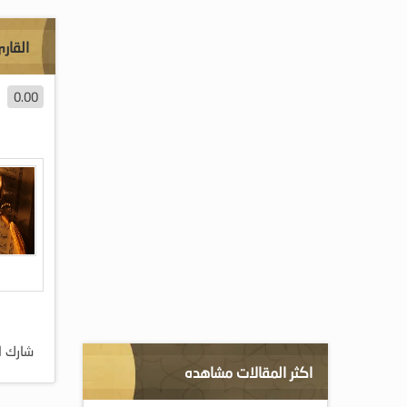
القار
0.00
شارك ا
اكثر المقالات مشاهده