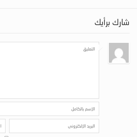
شارك برأيك