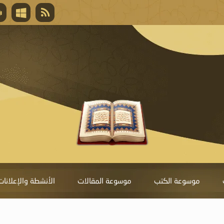
قال تعالى
المغفرة لأنها أغلى جائزة، وهي مفتاح باب العط
تحول دونها الذنوب.
موسوعة الكتب
موسوعة المقالات
الأنشطة والإعلانات