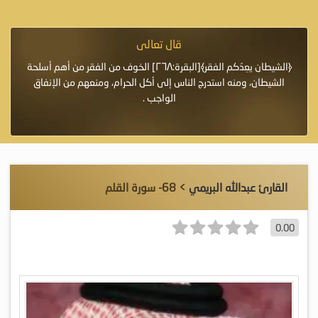
قال تعالى
فرة لأنها أغلى
﴿الشيطان يعِدُكم الفقر﴾[البقرة:٢٦٨] الخوف من الفقر من أهم أسلحة
«خَيْرُ
الشيطان، ومنه استدرج الناس إلى أكل الحرام، ومنعهم من الإنفاق
اللَّ
الواجب .
القارئ عبدالله البريمي
> 68- سورة القلم
0.00