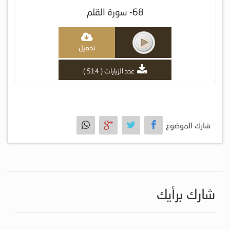
68- سورة القلم
تحميل
عدد الزيارات ( 514 )
شارك الموضوع
شارك برأيك