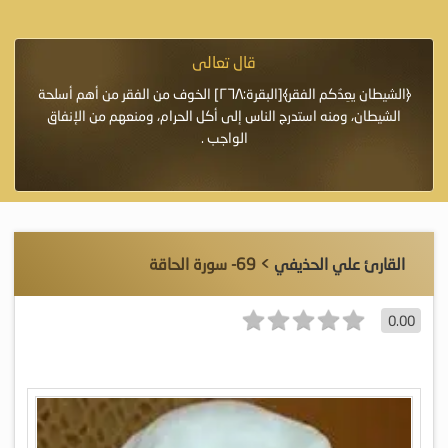
قال تعالى
فرة لأنها أغلى
﴿الشيطان يعِدُكم الفقر﴾[البقرة:٢٦٨] الخوف من الفقر من أهم أسلحة
«خَيْرُ
الشيطان، ومنه استدرج الناس إلى أكل الحرام، ومنعهم من الإنفاق
اللَّ
الواجب .
القارئ علي الحذيفي
> 69- سورة الحاقة
0.00