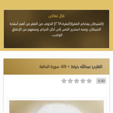
قال تعالى
فرة لأنها أغلى
﴿الشيطان يعِدُكم الفقر﴾[البقرة:٢٦٨] الخوف من الفقر من أهم أسلحة
«خَيْرُ
الشيطان، ومنه استدرج الناس إلى أكل الحرام، ومنعهم من الإنفاق
اللَّ
الواجب .
القارئ عبدالله خياط
> 69- سورة الحاقة
0.00