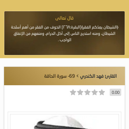
قال تعالى
فرة لأنها أغلى
﴿الشيطان يعِدُكم الفقر﴾[البقرة:٢٦٨] الخوف من الفقر من أهم أسلحة
«خَيْرُ
الشيطان، ومنه استدرج الناس إلى أكل الحرام، ومنعهم من الإنفاق
اللَّ
الواجب .
القارئ فهد الكندري
> 69- سورة الحاقة
0.00