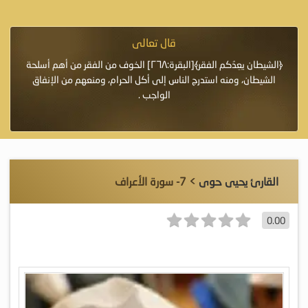
قال تعالى
فرة لأنها أغلى
﴿الشيطان يعِدُكم الفقر﴾[البقرة:٢٦٨] الخوف من الفقر من أهم أسلحة
«خَيْرُ
الشيطان، ومنه استدرج الناس إلى أكل الحرام، ومنعهم من الإنفاق
اللَّ
الواجب .
القارئ يحيى حوى
> 7- سورة الأعراف
0.00