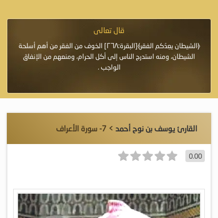
قال تعالى
فرة لأنها أغلى
﴿الشيطان يعِدُكم الفقر﴾[البقرة:٢٦٨] الخوف من الفقر من أهم أسلحة
«خَيْرُ
الشيطان، ومنه استدرج الناس إلى أكل الحرام، ومنعهم من الإنفاق
اللَّ
الواجب .
القارئ يوسف بن نوح أحمد
> 7- سورة الأعراف
0.00