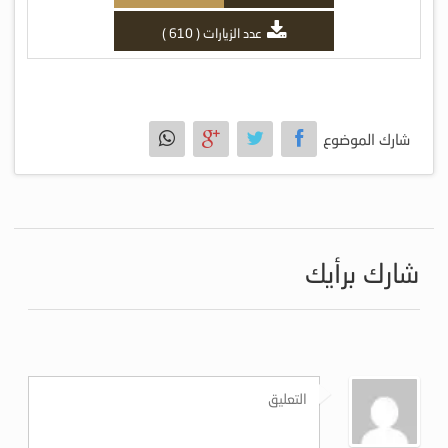
عدد الزيارات ( 610 )
شارك الموضوع
شارك برأيك