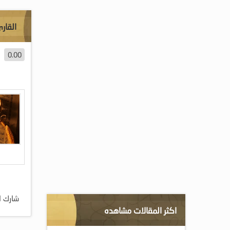
القار
0.00
شارك ا
اكثر المقالات مشاهده