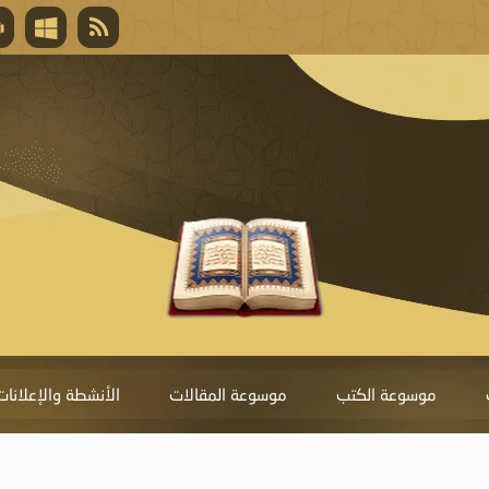
قال تعالى
المغفرة لأنها أغلى جائزة، وهي مفتاح باب العط
تحول دونها الذنوب.
موسوعة الكتب
موسوعة المقالات
الأنشطة والإعلانات