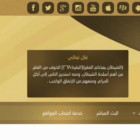
قال تعالى
قال 
﴿وَاللَّهُ يَعِدُكُمْ مَغْفِرَةً مِنْهُ وَفَضْلًا﴾[البقرة: ٢٦٨] قدَّم
﴿الشيطان يعِدُكم الفقر﴾[البقرة:٢٦٨] الخوف من الفقر
«خَيْرُ الدُّعَاءِ دُعَاءُ يَو
ايا التي
من أهم أسلحة الشيطان، ومنه استدرج الناس إلى أكل
قَبْلِي: لاَ إِلَهَ إِلاَّ 
الحرام، ومنعهم من الإنفاق الواجب .
الْحَمْدُ،
البث المباشر
خدمة أصحاب المواقع