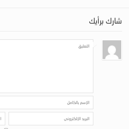
شارك برأيك