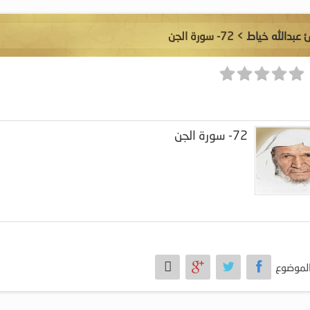
ئ عبدالله خياط
> 72- سورة الجن
72- سورة الجن
لموضوع