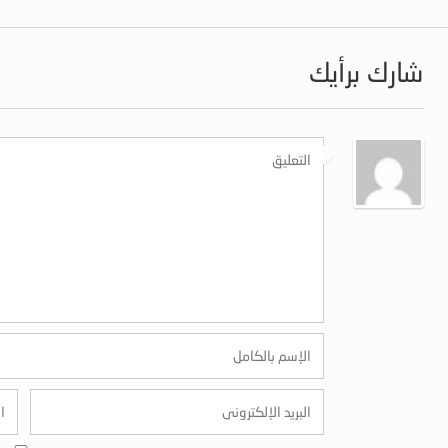
شارك برأيك