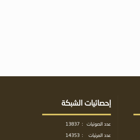
إحصائيات الشبكة
عدد الصوتيات
:
13837
عدد المرئيات
:
14353