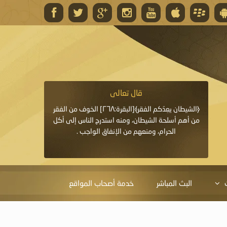
قال تعالى
قال 
﴿وَاللَّهُ يَعِدُكُمْ مَغْفِرَةً مِنْهُ وَفَضْلًا﴾[البقرة: ٢٦٨] قدَّم
﴿الشيطان يعِدُكم الفقر﴾[البقرة:٢٦٨] الخوف من الفقر
«خَيْرُ الدُّعَاءِ دُعَاءُ يَو
ايا التي
من أهم أسلحة الشيطان، ومنه استدرج الناس إلى أكل
قَبْلِي: لاَ إِلَهَ إِلاَّ 
الحرام، ومنعهم من الإنفاق الواجب .
الْحَمْدُ،
البث المباشر
خدمة أصحاب المواقع