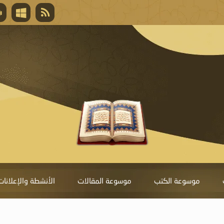
قال تعالى
المغفرة لأنها أغلى جائزة، وهي مفتاح باب العط
تحول دونها الذنوب.
موسوعة الكتب
موسوعة المقالات
الأنشطة والإعلانات