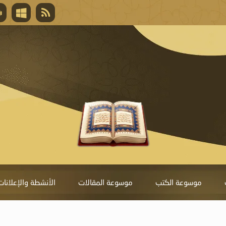
قال تعالى
المغفرة لأنها أغلى جائزة، وهي مفتاح باب العط
تحول دونها الذنوب.
موسوعة الكتب
موسوعة المقالات
الأنشطة والإعلانات