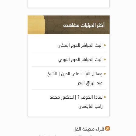
أكثر المرئيات مشاهده
البث المباشر للحرم المكي
البث المباشر للحرم النبوي
وسائل الثبات على الدين | الشيخ
عبد الرزاق البدر
لماذا الخوف ؟ | للدكتور محمد
راتب النابلسي
قـراء مـديـنـة القل