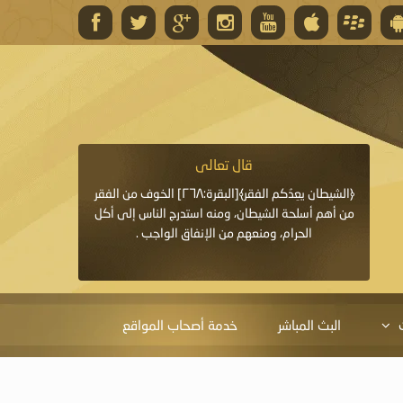
قال تعالى
قال 
﴿وَاللَّهُ يَعِدُكُمْ مَغْفِرَةً مِنْهُ وَفَضْلًا﴾[البقرة: ٢٦٨] قدَّم
﴿الشيطان يعِدُكم الفقر﴾[البقرة:٢٦٨] الخوف من الفقر
«خَيْرُ الدُّعَاءِ دُعَاءُ يَو
ايا التي
من أهم أسلحة الشيطان، ومنه استدرج الناس إلى أكل
قَبْلِي: لاَ إِلَهَ إِلاَّ 
الحرام، ومنعهم من الإنفاق الواجب .
الْحَمْدُ،
البث المباشر
خدمة أصحاب المواقع