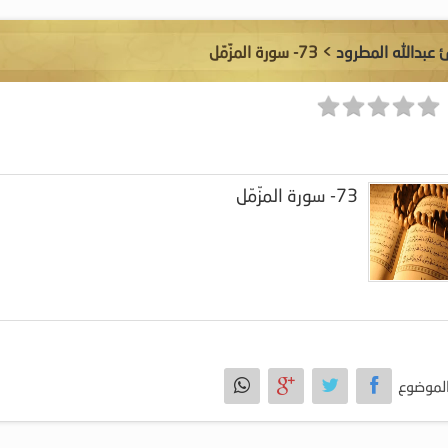
ئ عبدالله المطرود
> 73- سورة المزّمّل
73- سورة المزّمّل
لموضوع