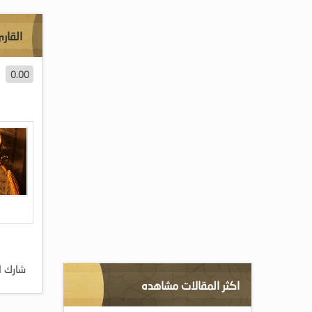
القار
0.00
شارك ا
اكثر المقالات مشاهده