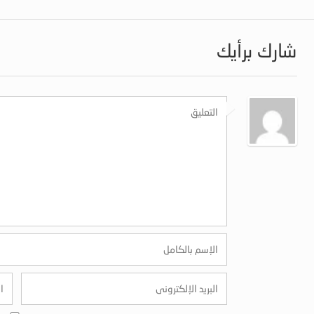
شارك برأيك