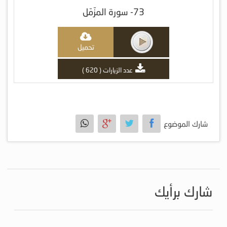
73- سورة المزّمّل
تحميل
عدد الزيارات ( 620 )
شارك الموضوع
شارك برأيك