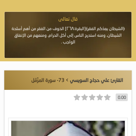
قال تعالى
فرة لأنها أغلى
﴿الشيطان يعِدُكم الفقر﴾[البقرة:٢٦٨] الخوف من الفقر من أهم أسلحة
«خَيْرُ
الشيطان، ومنه استدرج الناس إلى أكل الحرام، ومنعهم من الإنفاق
اللَّ
الواجب .
القارئ علي حجاج السويسي
> 73- سورة المزّمّل
0.00