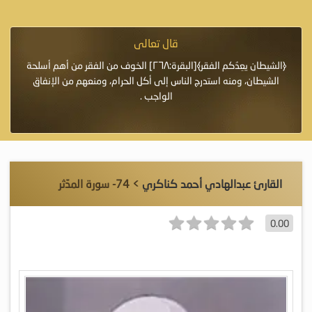
قال تعالى
فرة لأنها أغلى
﴿الشيطان يعِدُكم الفقر﴾[البقرة:٢٦٨] الخوف من الفقر من أهم أسلحة
«خَيْرُ
الشيطان، ومنه استدرج الناس إلى أكل الحرام، ومنعهم من الإنفاق
اللَّ
الواجب .
القارئ عبدالهادي أحمد كناكري
> 74- سورة المدّثر
0.00