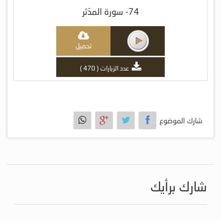
74- سورة المدّثر
تحميل
عدد الزيارات ( 470 )
شارك الموضوع
شارك برأيك