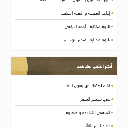
إذاعة التصفية و التربية السلفية
تلاوة مختارة | أحمد الرباعي
تلاوة مختارة | فتحي بوسيس
أكثر الكتب مشاهده
احْكِ لطفلك عن رسول الله
شرح مختصر التحرير
الحبشي : شذوذه وأخطاؤه
دعية-النبي-ﷺ-