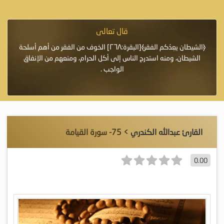
قال تعالى
فرة لأنها أغلى
﴿الشيطان يعِدُكم الفقر﴾[البقرة:٢٦٨] الخوف من الفقر من أهم أسلحة
«خَيْرُ
الشيطان، ومنه استدرج الناس إلى أكل الحرام، ومنعهم من الإنفاق
اللَّ
الواجب .
القارئ عبدالله الكندري
> 75- سورة القيامة
0.00