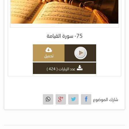
75- سورة القيامة
تحميل
عدد الزيارات ( 424 )
شارك الموضوع