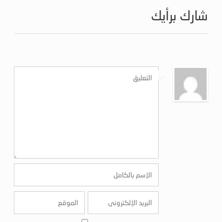
شارك برأيك