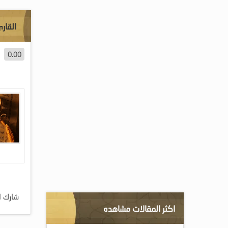
القار
0.00
شارك ا
اكثر المقالات مشاهده