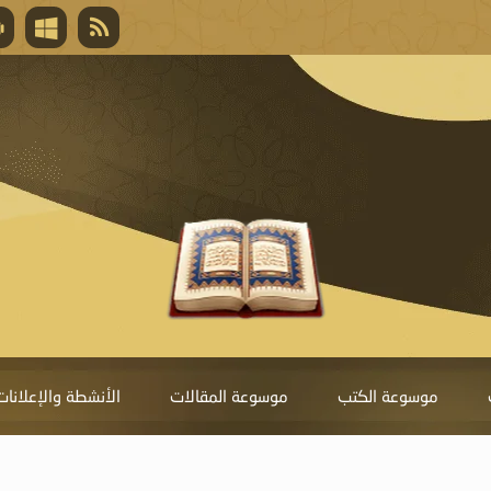
قال تعالى
المغفرة لأنها أغلى جائزة، وهي مفتاح باب العط
تحول دونها الذنوب.
موسوعة الكتب
موسوعة المقالات
الأنشطة والإعلانات