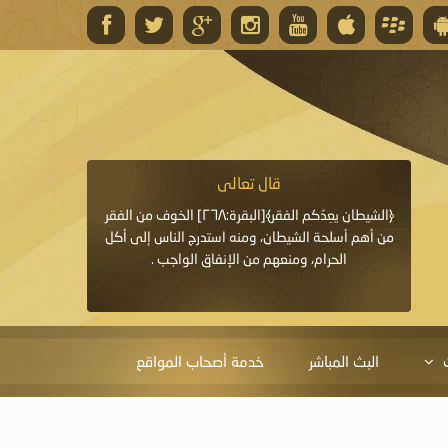
قال تعالى
قال 
﴿وَاللَّهُ يَعِدُكُمْ مَغْفِرَةً مِنْهُ وَفَضْلًا﴾[البقرة: ٢٦٨] قدَّم
﴿الشيطان يعِدُكم الفقر﴾[البقرة:٢٦٨] الخوف من الفقر
«خَيْرُ الدُّعَاءِ دُعَاءُ يَو
ايا التي
من أهم أسلحة الشيطان، ومنه استدرج الناس إلى أكل
قَبْلِي: لاَ إِلَهَ إِلاَّ 
الحرام، ومنعهم من الإنفاق الواجب .
الْحَمْدُ،
البث المباشر
خدمة أصحاب المواقع