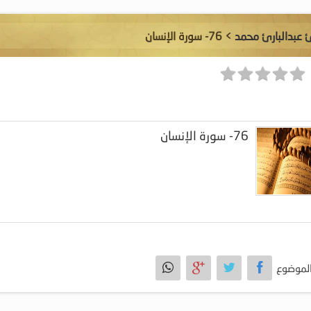
ئ عبدالبارئ محمد
> 76- سورة الإنسان
76- سورة الإنسان
لموضوع