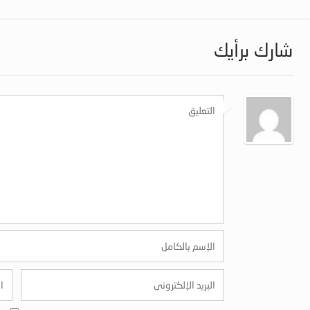
شارك برأيك