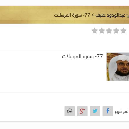
ئ عبدالودود حنيف
> 77- سورة المرسلات
77- سورة المرسلات
لموضوع