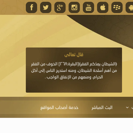
قال تعالى
قال 
﴿وَاللَّهُ يَعِدُكُمْ مَغْفِرَةً مِنْهُ وَفَضْلًا﴾[البقرة: ٢٦٨] قدَّم
﴿الشيطان يعِدُكم الفقر﴾[البقرة:٢٦٨] الخوف من الفقر
«خَيْرُ الدُّعَاءِ دُعَاءُ يَو
ايا التي
من أهم أسلحة الشيطان، ومنه استدرج الناس إلى أكل
قَبْلِي: لاَ إِلَهَ إِلاَّ 
الحرام، ومنعهم من الإنفاق الواجب .
الْحَمْدُ،
البث المباشر
خدمة أصحاب المواقع