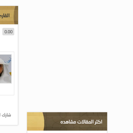
القار
0.00
شارك ا
اكثر المقالات مشاهده