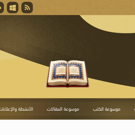
قال تعالى
المغفرة لأنها أغلى جائزة، وهي مفتاح باب العط
تحول دونها الذنوب.
موسوعة الكتب
موسوعة المقالات
الأنشطة والإعلانات