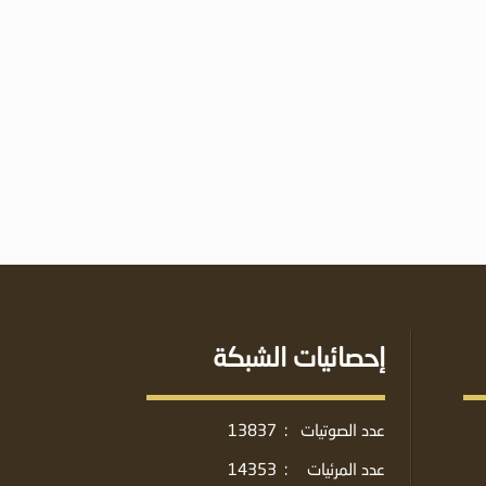
إحصائيات الشبكة
عدد الصوتيات
:
13837
عدد المرئيات
:
14353