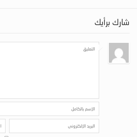
شارك برأيك