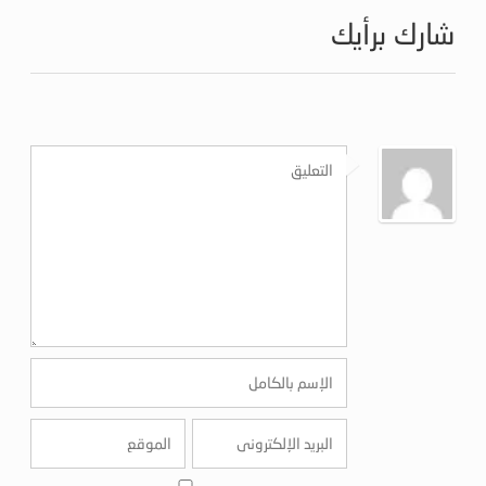
شارك برأيك