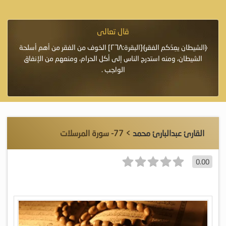
قال تعالى
فرة لأنها أغلى
﴿الشيطان يعِدُكم الفقر﴾[البقرة:٢٦٨] الخوف من الفقر من أهم أسلحة
«خَيْرُ
الشيطان، ومنه استدرج الناس إلى أكل الحرام، ومنعهم من الإنفاق
اللَّ
الواجب .
القارئ عبدالبارئ محمد
> 77- سورة المرسلات
0.00