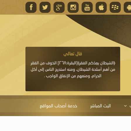
قال تعالى
قال 
﴿وَاللَّهُ يَعِدُكُمْ مَغْفِرَةً مِنْهُ وَفَضْلًا﴾[البقرة: ٢٦٨] قدَّم
﴿الشيطان يعِدُكم الفقر﴾[البقرة:٢٦٨] الخوف من الفقر
«خَيْرُ الدُّعَاءِ دُعَاءُ يَو
ايا التي
من أهم أسلحة الشيطان، ومنه استدرج الناس إلى أكل
قَبْلِي: لاَ إِلَهَ إِلاَّ 
الحرام، ومنعهم من الإنفاق الواجب .
الْحَمْدُ،
البث المباشر
خدمة أصحاب المواقع