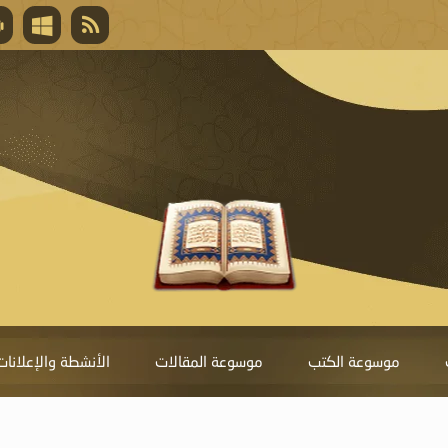
قال تعالى
المغفرة لأنها أغلى جائزة، وهي مفتاح باب العط
تحول دونها الذنوب.
موسوعة الكتب
موسوعة المقالات
الأنشطة والإعلانات