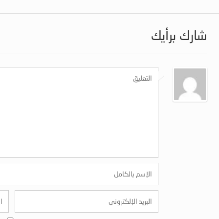
شارك برأيك