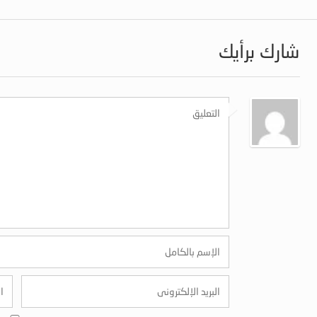
شارك برأيك