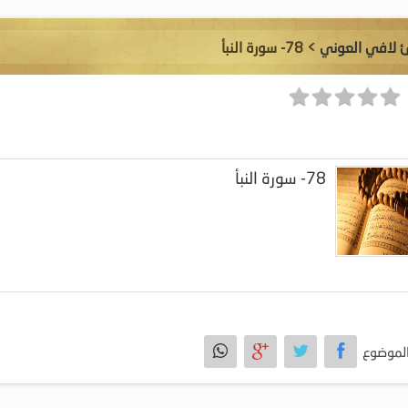
ئ لافي العوني
> 78- سورة النبأ
78- سورة النبأ
لموضوع