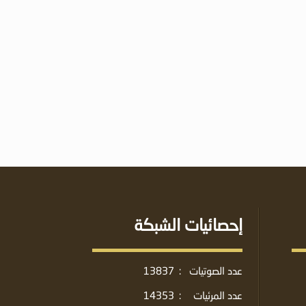
إحصائيات الشبكة
عدد الصوتيات
:
13837
عدد المرئيات
:
14353