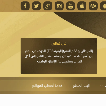
قال تعالى
قال 
﴿وَاللَّهُ يَعِدُكُمْ مَغْفِرَةً مِنْهُ وَفَضْلًا﴾[البقرة: ٢٦٨] قدَّم
﴿الشيطان يعِدُكم الفقر﴾[البقرة:٢٦٨] الخوف من الفقر
«خَيْرُ الدُّعَاءِ دُعَاءُ يَو
ايا التي
من أهم أسلحة الشيطان، ومنه استدرج الناس إلى أكل
قَبْلِي: لاَ إِلَهَ إِلاَّ 
الحرام، ومنعهم من الإنفاق الواجب .
الْحَمْدُ،
البث المباشر
خدمة أصحاب المواقع