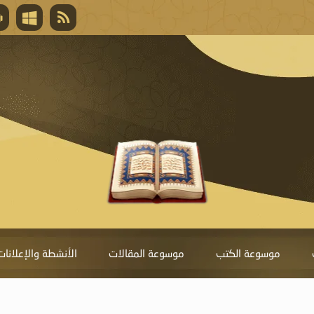
قال تعالى
المغفرة لأنها أغلى جائزة، وهي مفتاح باب العط
تحول دونها الذنوب.
موسوعة الكتب
موسوعة المقالات
الأنشطة والإعلانات