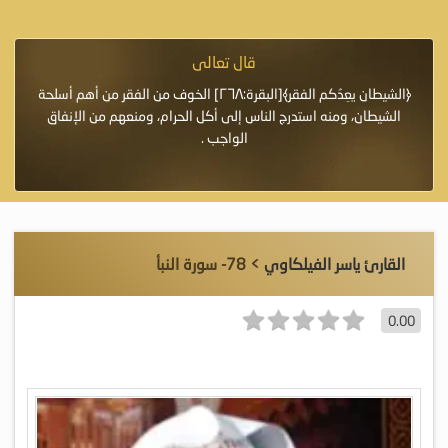
قال تعالى
فرة لأنها أغلى
﴿الشيطان يعِدُكم الفقر﴾[البقرة:٢٦٨] الخوف من الفقر من أهم أسلحة
«خَيْرُ
الشيطان، ومنه استدرج الناس إلى أكل الحرام، ومنعهم من الإنفاق
اللَّ
الواجب .
القارئ ياسر الفيلكاوي
> 78- سورة النبأ
0.00