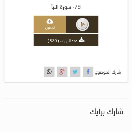
78- سورة النبأ
تحميل
عدد الزيارات ( 520 )
شارك الموضوع
شارك برأيك