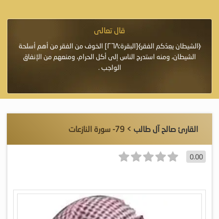
قال تعالى
فرة لأنها أغلى
﴿الشيطان يعِدُكم الفقر﴾[البقرة:٢٦٨] الخوف من الفقر من أهم أسلحة
«خَيْرُ
الشيطان، ومنه استدرج الناس إلى أكل الحرام، ومنعهم من الإنفاق
اللَّ
الواجب .
القارئ صالح آل طالب
> 79- سورة النازعات
0.00