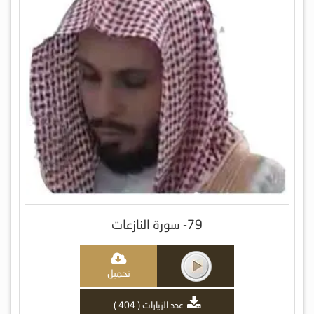
79- سورة النازعات
تحميل
عدد الزيارات ( 404 )