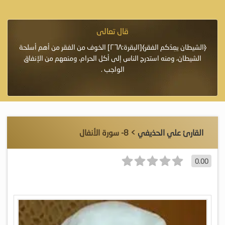
قال تعالى
فرة لأنها أغلى
﴿الشيطان يعِدُكم الفقر﴾[البقرة:٢٦٨] الخوف من الفقر من أهم أسلحة
«خَيْرُ
الشيطان، ومنه استدرج الناس إلى أكل الحرام، ومنعهم من الإنفاق
اللَّ
الواجب .
القارئ علي الحذيفي
> 8- سورة الأنفال
0.00