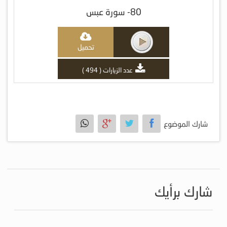
80- سورة عبس
تحميل
عدد الزيارات ( 494 )
شارك الموضوع
شارك برأيك