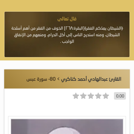
قال تعالى
فرة لأنها أغلى
﴿الشيطان يعِدُكم الفقر﴾[البقرة:٢٦٨] الخوف من الفقر من أهم أسلحة
«خَيْرُ
الشيطان، ومنه استدرج الناس إلى أكل الحرام، ومنعهم من الإنفاق
اللَّ
الواجب .
القارئ عبدالهادي أحمد كناكري
> 80- سورة عبس
0.00