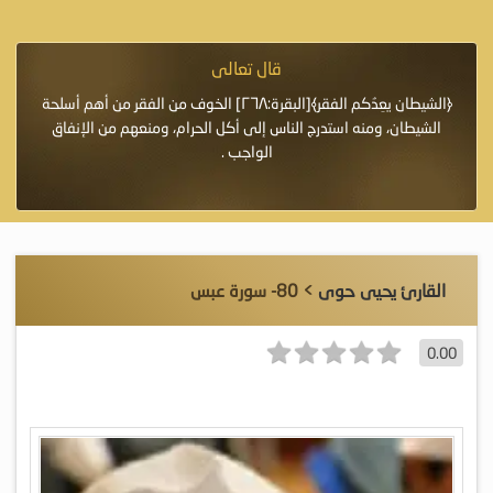
قال تعالى
فرة لأنها أغلى
﴿الشيطان يعِدُكم الفقر﴾[البقرة:٢٦٨] الخوف من الفقر من أهم أسلحة
«خَيْرُ
الشيطان، ومنه استدرج الناس إلى أكل الحرام، ومنعهم من الإنفاق
اللَّ
الواجب .
القارئ يحيى حوى
> 80- سورة عبس
0.00