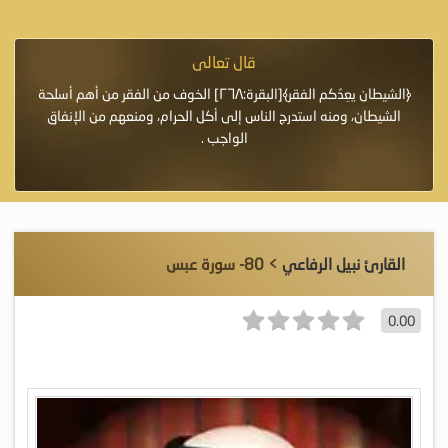
قال تعالى
فرة لأنها أغلى
﴿الشيطان يعِدُكم الفقر﴾[البقرة:٢٦٨] الخوف من الفقر من أهم أسلحة
«خَيْرُ
الشيطان، ومنه استدرج الناس إلى أكل الحرام، ومنعهم من الإنفاق
اللَّ
الواجب .
القارئ نبيل الرفاعي
> 80- سورة عبس
0.00