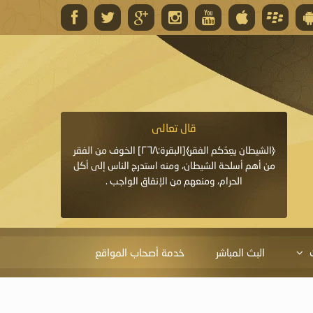
قال تعالى
قال 
﴿وَاللَّهُ يَعِدُكُمْ مَغْفِرَةً مِنْهُ وَفَضْلًا﴾[البقرة: ٢٦٨] قدَّم
﴿الشيطان يعِدُكم الفقر﴾[البقرة:٢٦٨] الخوف من الفقر
«خَيْرُ الدُّعَاءِ دُعَاءُ يَو
ايا التي
من أهم أسلحة الشيطان، ومنه استدرج الناس إلى أكل
قَبْلِي: لاَ إِلَهَ إِلاَّ 
الحرام، ومنعهم من الإنفاق الواجب .
الْحَمْدُ،
البث المباشر
خدمة أصحاب المواقع