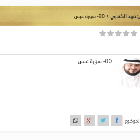
ئ فهد الكندري
> 80- سورة عبس
80- سورة عبس
لموضوع