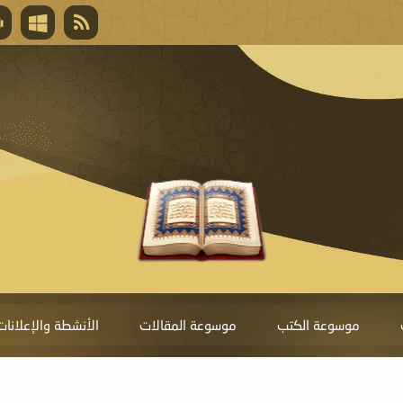
قال تعالى
المغفرة لأنها أغلى جائزة، وهي مفتاح باب العط
تحول دونها الذنوب.
موسوعة الكتب
موسوعة المقالات
الأنشطة والإعلانات