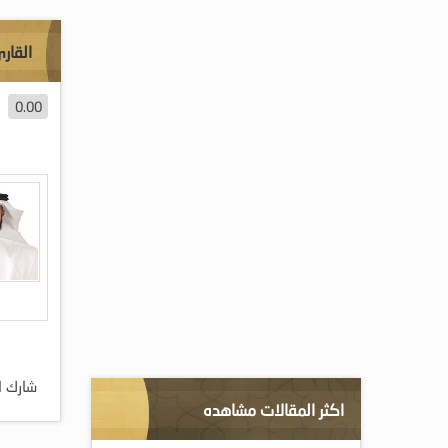
القار
0.00
شارك ا
اكثر المقالات مشاهده