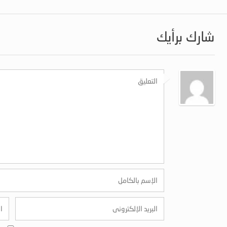
شارك برأيك