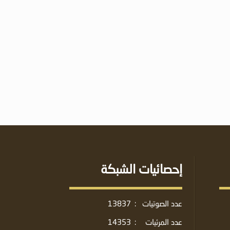
إحصائيات الشبكة
عدد الصوتيات
:
13837
عدد المرئيات
:
14353