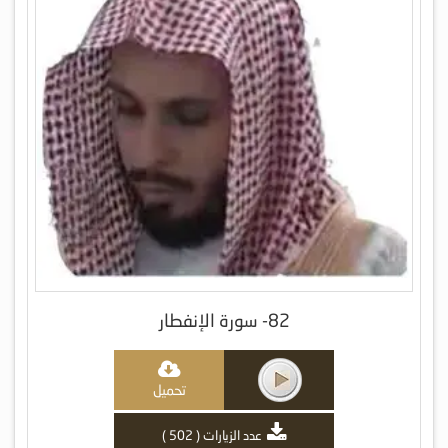
82- سورة الإنفطار
تحميل
عدد الزيارات ( 502 )