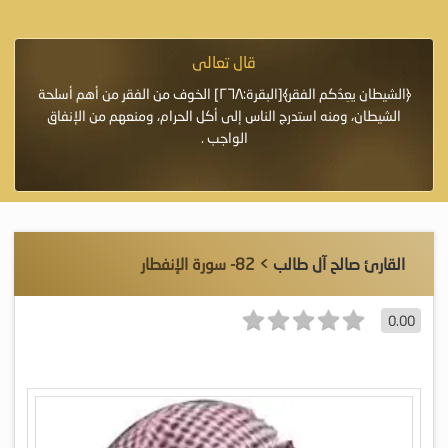
قال تعالى
فرة لأنها أغلى
﴿الشيطان يعِدُكم الفقر﴾[البقرة:٢٦٨] الخوف من الفقر من أهم أسلحة
«خَيْرُ
الشيطان، ومنه استدرج الناس إلى أكل الحرام، ومنعهم من الإنفاق
اللَّ
الواجب .
القارئ صالح آل طالب
> 82- سورة الإنفطار
0.00