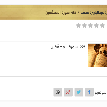
ئ عبدالبارئ محمد
> 83- سورة المطفّفين
83- سورة المطفّفين
لموضوع