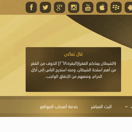
قال تعالى
قال 
﴿وَاللَّهُ يَعِدُكُمْ مَغْفِرَةً مِنْهُ وَفَضْلًا﴾[البقرة: ٢٦٨] قدَّم
﴿الشيطان يعِدُكم الفقر﴾[البقرة:٢٦٨] الخوف من الفقر
«خَيْرُ الدُّعَاءِ دُعَاءُ يَو
ايا التي
من أهم أسلحة الشيطان، ومنه استدرج الناس إلى أكل
قَبْلِي: لاَ إِلَهَ إِلاَّ 
الحرام، ومنعهم من الإنفاق الواجب .
الْحَمْدُ،
البث المباشر
خدمة أصحاب المواقع