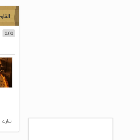
القار
0.00
شارك ا
اكثر المقالات مشاهده