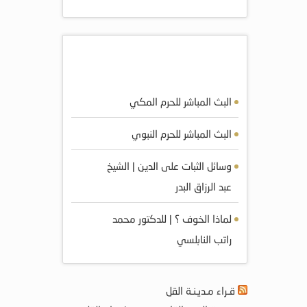
أكثر المرئيات مشاهده
البث المباشر للحرم المكي
البث المباشر للحرم النبوي
وسائل الثبات على الدين | الشيخ
عبد الرزاق البدر
لماذا الخوف ؟ | للدكتور محمد
راتب النابلسي
قـراء مـديـنـة القل