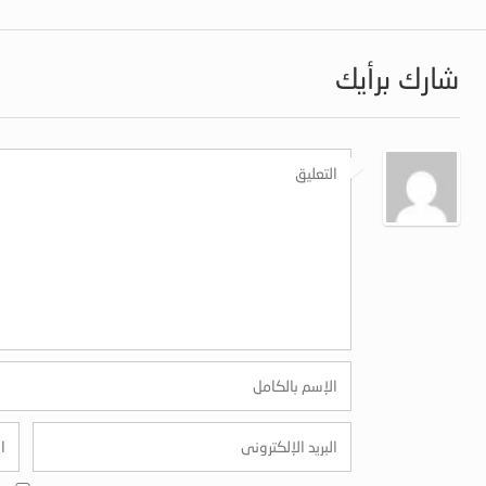
شارك برأيك