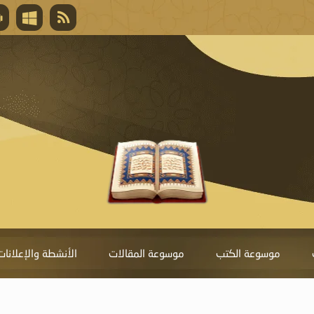
قال تعالى
المغفرة لأنها أغلى جائزة، وهي مفتاح باب العط
تحول دونها الذنوب.
موسوعة الكتب
موسوعة المقالات
الأنشطة والإعلانات