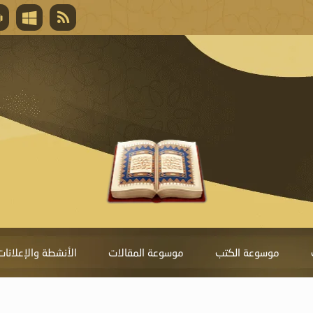
قال تعالى
المغفرة لأنها أغلى جائزة، وهي مفتاح باب العط
تحول دونها الذنوب.
موسوعة الكتب
موسوعة المقالات
الأنشطة والإعلانات