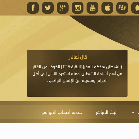
قال تعالى
قال 
﴿وَاللَّهُ يَعِدُكُمْ مَغْفِرَةً مِنْهُ وَفَضْلًا﴾[البقرة: ٢٦٨] قدَّم
﴿الشيطان يعِدُكم الفقر﴾[البقرة:٢٦٨] الخوف من الفقر
«خَيْرُ الدُّعَاءِ دُعَاءُ يَو
ايا التي
من أهم أسلحة الشيطان، ومنه استدرج الناس إلى أكل
قَبْلِي: لاَ إِلَهَ إِلاَّ 
الحرام، ومنعهم من الإنفاق الواجب .
الْحَمْدُ،
البث المباشر
خدمة أصحاب المواقع