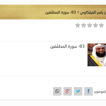
ئ ياسر الفيلكاوي
> 83- سورة المطفّفين
83- سورة المطفّفين
لموضوع