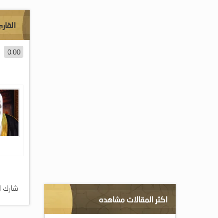
القار
0.00
شارك ا
اكثر المقالات مشاهده