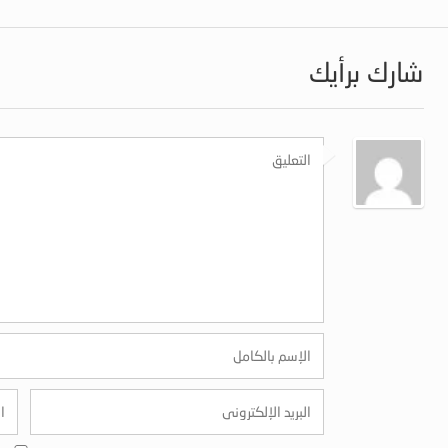
شارك برأيك