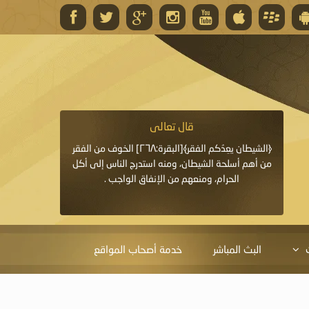
قال تعالى
قال 
﴿وَاللَّهُ يَعِدُكُمْ مَغْفِرَةً مِنْهُ وَفَضْلًا﴾[البقرة: ٢٦٨] قدَّم
﴿الشيطان يعِدُكم الفقر﴾[البقرة:٢٦٨] الخوف من الفقر
«خَيْرُ الدُّعَاءِ دُعَاءُ يَو
ايا التي
من أهم أسلحة الشيطان، ومنه استدرج الناس إلى أكل
قَبْلِي: لاَ إِلَهَ إِلاَّ 
الحرام، ومنعهم من الإنفاق الواجب .
الْحَمْدُ،
البث المباشر
خدمة أصحاب المواقع