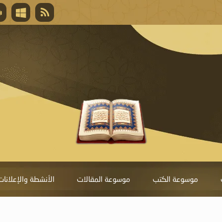
قال تعالى
المغفرة لأنها أغلى جائزة، وهي مفتاح باب العط
تحول دونها الذنوب.
موسوعة الكتب
موسوعة المقالات
الأنشطة والإعلانات