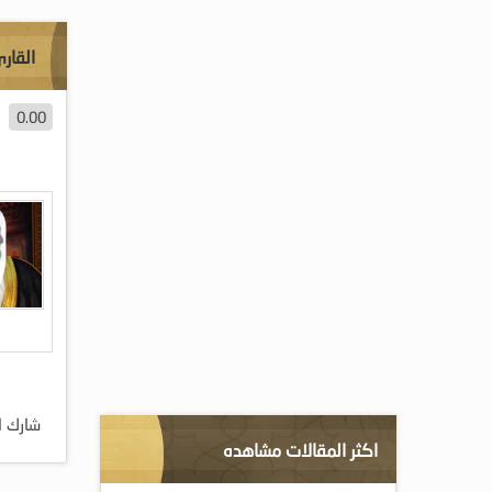
القار
0.00
شارك ا
اكثر المقالات مشاهده