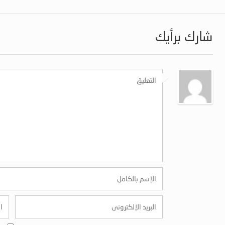
شارك برأيك