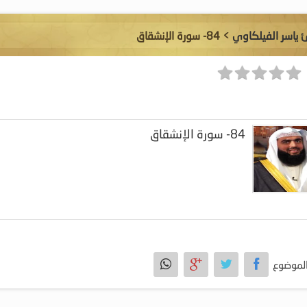
ئ ياسر الفيلكاوي
> 84- سورة الإنشقاق
84- سورة الإنشقاق
لموضوع