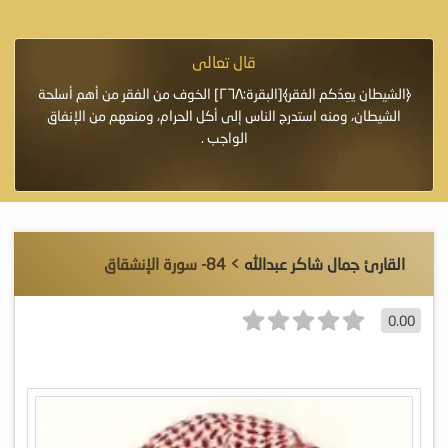
قال تعالى
فرة لأنها أغلى
﴿الشيطان يعِدُكم الفقر﴾[البقرة:٢٦٨] الخوف من الفقر من أهم أسلحة
«خَيْرُ
الشيطان، ومنه استدرج الناس إلى أكل الحرام، ومنعهم من الإنفاق
اللَّ
الواجب .
القارئ جمال شاكر عبدالله
> 84- سورة الإنشقاق
0.00