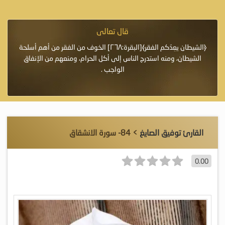
قال تعالى
فرة لأنها أغلى
﴿الشيطان يعِدُكم الفقر﴾[البقرة:٢٦٨] الخوف من الفقر من أهم أسلحة
«خَيْرُ
الشيطان، ومنه استدرج الناس إلى أكل الحرام، ومنعهم من الإنفاق
اللَّ
الواجب .
القارئ توفيق الصايغ
> 84- سورة الانشقاق
0.00