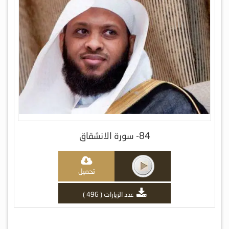
84- سورة الانشقاق
تحميل
عدد الزيارات ( 496 )