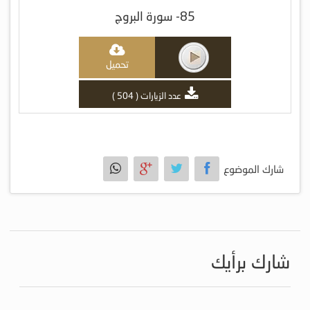
85- سورة البروج
تحميل
عدد الزيارات ( 504 )
شارك الموضوع
شارك برأيك