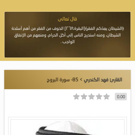
قال تعالى
فرة لأنها أغلى
﴿الشيطان يعِدُكم الفقر﴾[البقرة:٢٦٨] الخوف من الفقر من أهم أسلحة
«خَيْرُ
الشيطان، ومنه استدرج الناس إلى أكل الحرام، ومنعهم من الإنفاق
اللَّ
الواجب .
القارئ فهد الكندري
> 85- سورة البروج
0.00