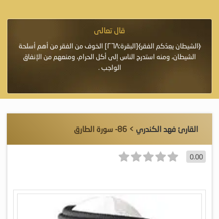
قال تعالى
فرة لأنها أغلى
﴿الشيطان يعِدُكم الفقر﴾[البقرة:٢٦٨] الخوف من الفقر من أهم أسلحة
«خَيْرُ
الشيطان، ومنه استدرج الناس إلى أكل الحرام، ومنعهم من الإنفاق
اللَّ
الواجب .
القارئ فهد الكندري
> 86- سورة الطارق
0.00