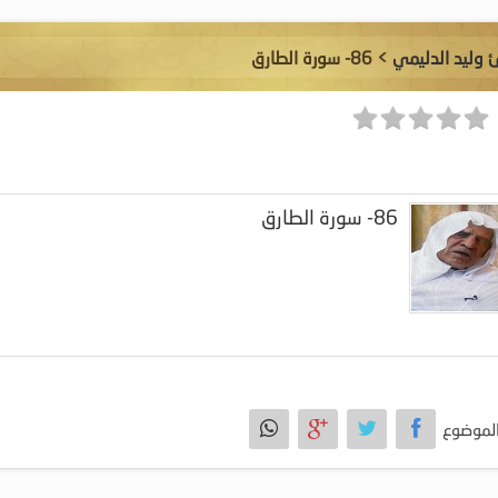
ئ وليد الدليمي
> 86- سورة الطارق
86- سورة الطارق
لموضوع