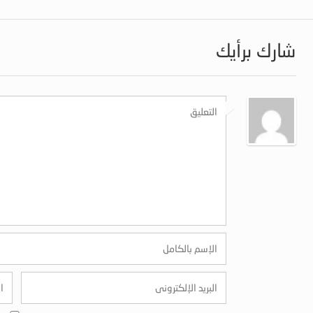
شارك برأيك