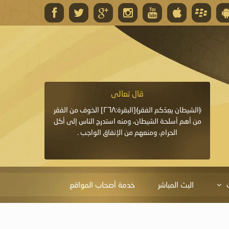
قال تعالى
قال 
﴿وَاللَّهُ يَعِدُكُمْ مَغْفِرَةً مِنْهُ وَفَضْلًا﴾[البقرة: ٢٦٨] قدَّم
﴿الشيطان يعِدُكم الفقر﴾[البقرة:٢٦٨] الخوف من الفقر
«خَيْرُ الدُّعَاءِ دُعَاءُ يَو
ايا التي
من أهم أسلحة الشيطان، ومنه استدرج الناس إلى أكل
قَبْلِي: لاَ إِلَهَ إِلاَّ 
الحرام، ومنعهم من الإنفاق الواجب .
الْحَمْدُ،
البث المباشر
خدمة أصحاب المواقع