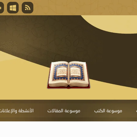
قال تعالى
المغفرة لأنها أغلى جائزة، وهي مفتاح باب العط
تحول دونها الذنوب.
موسوعة الكتب
موسوعة المقالات
الأنشطة والإعلانات