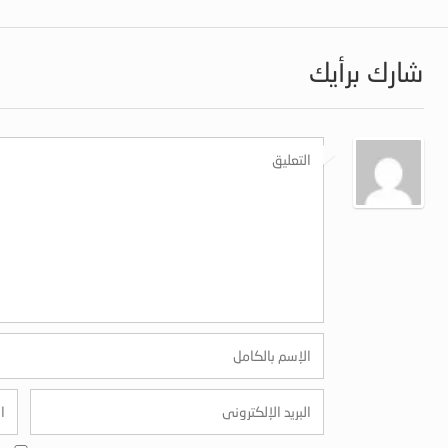
شارك برأيك