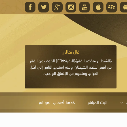
قال تعالى
قال 
﴿وَاللَّهُ يَعِدُكُمْ مَغْفِرَةً مِنْهُ وَفَضْلًا﴾[البقرة: ٢٦٨] قدَّم
﴿الشيطان يعِدُكم الفقر﴾[البقرة:٢٦٨] الخوف من الفقر
«خَيْرُ الدُّعَاءِ دُعَاءُ يَو
ايا التي
من أهم أسلحة الشيطان، ومنه استدرج الناس إلى أكل
قَبْلِي: لاَ إِلَهَ إِلاَّ 
الحرام، ومنعهم من الإنفاق الواجب .
الْحَمْدُ،
البث المباشر
خدمة أصحاب المواقع