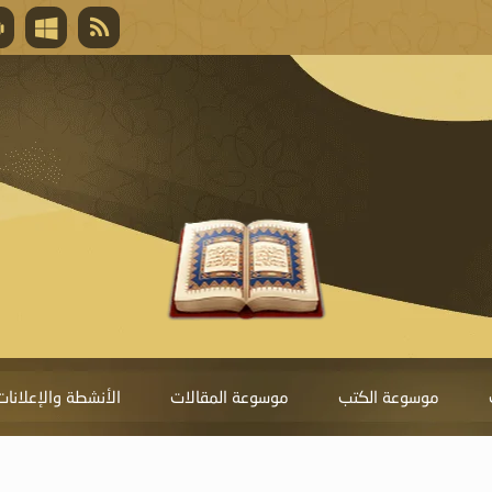
قال تعالى
المغفرة لأنها أغلى جائزة، وهي مفتاح باب العط
تحول دونها الذنوب.
موسوعة الكتب
موسوعة المقالات
الأنشطة والإعلانات