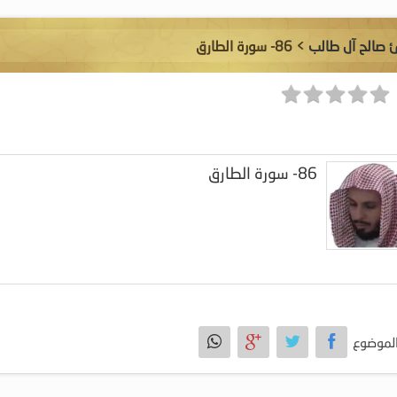
ئ صالح آل طالب
> 86- سورة الطارق
86- سورة الطارق
لموضوع