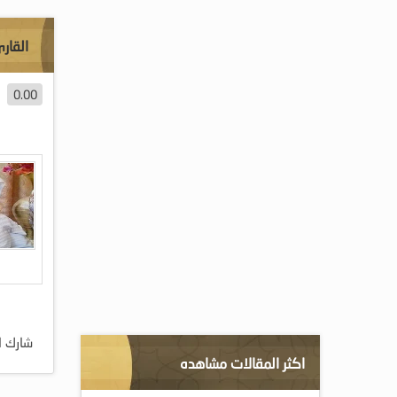
القار
0.00
شارك ا
اكثر المقالات مشاهده