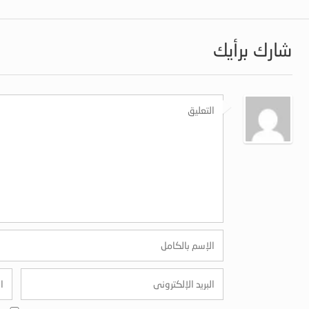
شارك برأيك