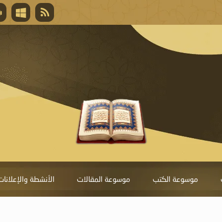
قال تعالى
المغفرة لأنها أغلى جائزة، وهي مفتاح باب العط
تحول دونها الذنوب.
موسوعة الكتب
موسوعة المقالات
الأنشطة والإعلانات