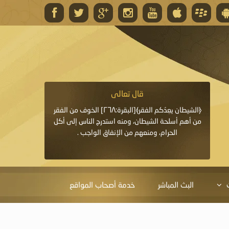
قال تعالى
قال 
﴿وَاللَّهُ يَعِدُكُمْ مَغْفِرَةً مِنْهُ وَفَضْلًا﴾[البقرة: ٢٦٨] قدَّم
﴿الشيطان يعِدُكم الفقر﴾[البقرة:٢٦٨] الخوف من الفقر
«خَيْرُ الدُّعَاءِ دُعَاءُ يَو
ايا التي
من أهم أسلحة الشيطان، ومنه استدرج الناس إلى أكل
قَبْلِي: لاَ إِلَهَ إِلاَّ 
الحرام، ومنعهم من الإنفاق الواجب .
الْحَمْدُ،
البث المباشر
خدمة أصحاب المواقع