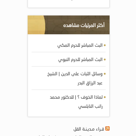
أكثر المرئيات مشاهده
البث المباشر للحرم المكي
البث المباشر للحرم النبوي
وسائل الثبات على الدين | الشيخ
عبد الرزاق البدر
لماذا الخوف ؟ | للدكتور محمد
راتب النابلسي
قـراء مـديـنـة القل