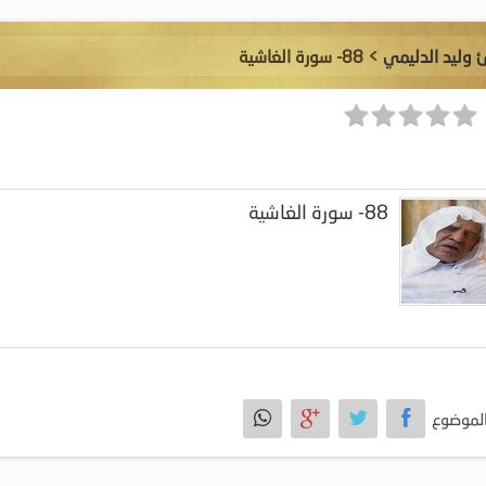
ئ وليد الدليمي
> 88- سورة الغاشية
88- سورة الغاشية
لموضوع