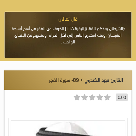
قال تعالى
فرة لأنها أغلى
﴿الشيطان يعِدُكم الفقر﴾[البقرة:٢٦٨] الخوف من الفقر من أهم أسلحة
«خَيْرُ
الشيطان، ومنه استدرج الناس إلى أكل الحرام، ومنعهم من الإنفاق
اللَّ
الواجب .
القارئ فهد الكندري
> 89- سورة الفجر
0.00