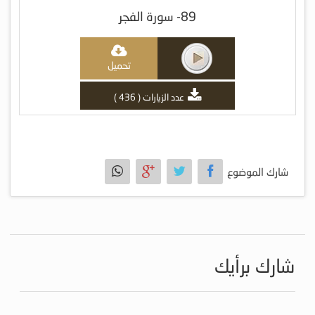
89- سورة الفجر
تحميل
عدد الزيارات ( 436 )
شارك الموضوع
شارك برأيك