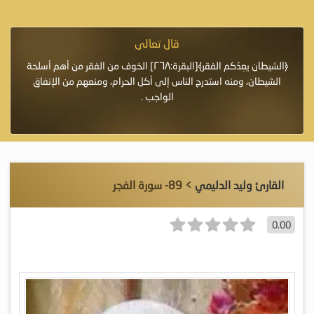
قال تعالى
فرة لأنها أغلى
﴿الشيطان يعِدُكم الفقر﴾[البقرة:٢٦٨] الخوف من الفقر من أهم أسلحة
«خَيْرُ
الشيطان، ومنه استدرج الناس إلى أكل الحرام، ومنعهم من الإنفاق
اللَّ
الواجب .
القارئ وليد الدليمي
> 89- سورة الفجر
0.00