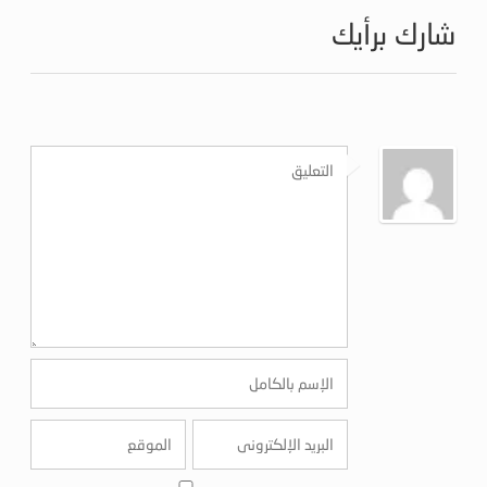
شارك برأيك