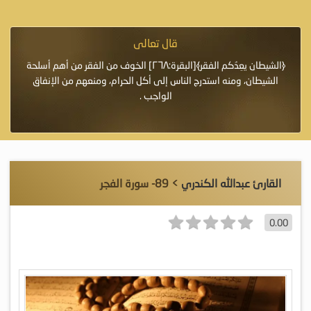
قال تعالى
فرة لأنها أغلى
﴿الشيطان يعِدُكم الفقر﴾[البقرة:٢٦٨] الخوف من الفقر من أهم أسلحة
«خَيْرُ
الشيطان، ومنه استدرج الناس إلى أكل الحرام، ومنعهم من الإنفاق
اللَّ
الواجب .
القارئ عبدالله الكندري
> 89- سورة الفجر
0.00