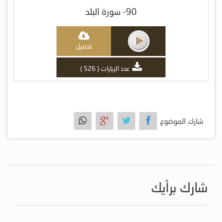
90- سورة البلد
تحميل
عدد الزيارات ( 526 )
شارك الموضوع
شارك برأيك