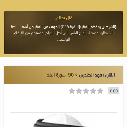
قال تعالى
فرة لأنها أغلى
﴿الشيطان يعِدُكم الفقر﴾[البقرة:٢٦٨] الخوف من الفقر من أهم أسلحة
«خَيْرُ
الشيطان، ومنه استدرج الناس إلى أكل الحرام، ومنعهم من الإنفاق
اللَّ
الواجب .
القارئ فهد الكندري
> 90- سورة البلد
0.00