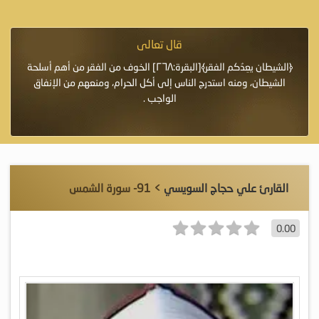
قال تعالى
فرة لأنها أغلى
﴿الشيطان يعِدُكم الفقر﴾[البقرة:٢٦٨] الخوف من الفقر من أهم أسلحة
«خَيْرُ
الشيطان، ومنه استدرج الناس إلى أكل الحرام، ومنعهم من الإنفاق
اللَّ
الواجب .
القارئ علي حجاج السويسي
> 91- سورة الشمس
0.00