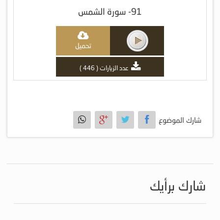
91- سورة الشمس
تحميل
عدد الزيارات ( 446 )
شارك الموضوع
شارك برأيك