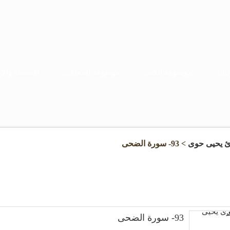
يات
موسوعة الكتب
موسوعة المقالات
الأنشطة والإع
ئ يحيى حوى
> 93- سورة الضحى
93- سورة الضحى