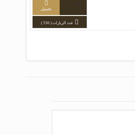
play
تحميل
عدد الزيارات ( 556 )