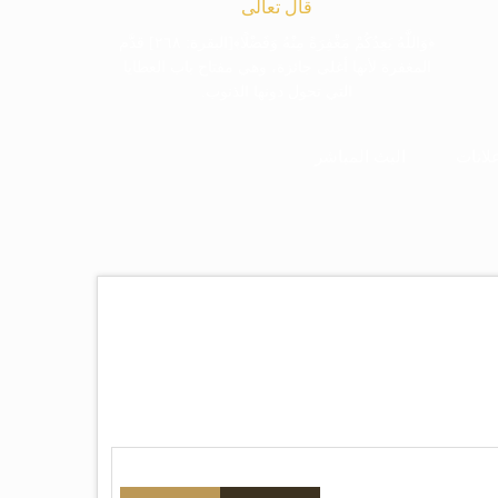
قال تعالى
﴿وَاللَّهُ يَعِدُكُمْ مَغْفِرَةً مِنْهُ وَفَضْلًا﴾[البقرة: ٢٦٨] قدَّم
المغفرة لأنها أغلى جائزة، وهي مفتاح باب العطايا
التي تحول دونها الذنوب.
لانات
البث المباشر