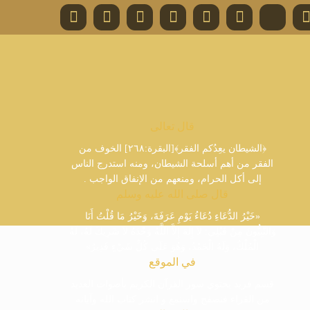
قال تعالى
﴿الشيطان يعِدُكم الفقر﴾[البقرة:٢٦٨] الخوف من
الفقر من أهم أسلحة الشيطان، ومنه استدرج الناس
إلى أكل الحرام، ومنعهم من الإنفاق الواجب .
قال صلى الله عليه وسلم
«خَيْرُ الدُّعَاءِ دُعَاءُ يَوْمِ عَرَفَةَ، وَخَيْرُ مَا قُلْتُ أَنَا
وَالنَّبِيُّونَ مِنْ قَبْلِي: لاَ إِلَهَ إِلاَّ اللَّهُ وَحْدَهُ لاَ شَرِيكَ لَهُ، لَهُ
الْمُلْكُ، وَلَهُ الْحَمْدُ، وَهُوَ عَلَى كُلِّ شَيْءٍ قَدِيرٌ»
في الموقع
قسم فريد يحتوي سور القرآن الكريم بأصوات العديد
من القراء فتصفح واستمع و انشر كتاب الله وآياته